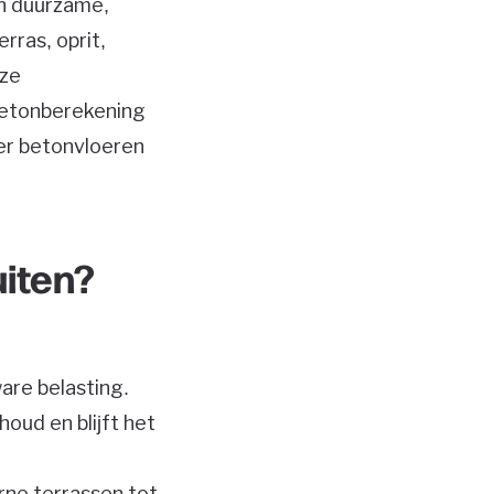
en duurzame,
rras, oprit,
oze
betonberekening
ver betonvloeren
iten?
are belasting.
oud en blijft het
rne terrassen tot