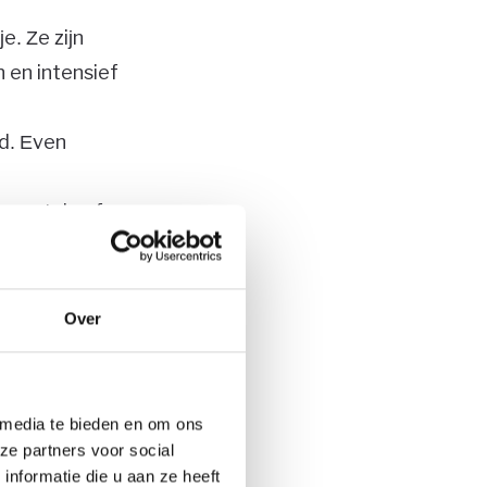
e. Ze zijn
 en intensief
d. Even
jouw tuin of
rst en zon.
en en meer.
Over
gaat!
 media te bieden en om ons
ze partners voor social
nformatie die u aan ze heeft