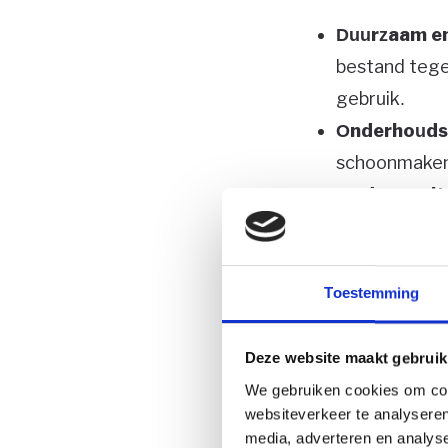
Duurzaam en
bestand tege
gebruik.
Onderhoudsv
schoonmaken e
Moderne uit
terras een mo
Weerbesten
Veelzijdig 
Toestemming
Kies je voor beto
Deze website maakt gebruik
We gebruiken cookies om cont
Alle nadel
websiteverkeer te analyseren
media, adverteren en analys