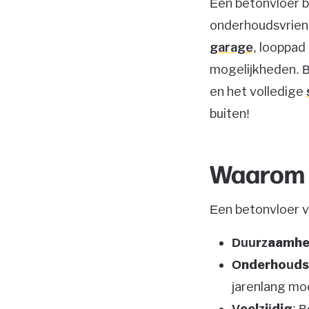
Een betonvloer b
onderhoudsvriende
garage
, looppad
mogelijkheden. B
en het volledige
buiten!
Waarom k
Een betonvloer v
Duurzaamhe
Onderhoudsv
jarenlang moo
Veelzijdig
: 