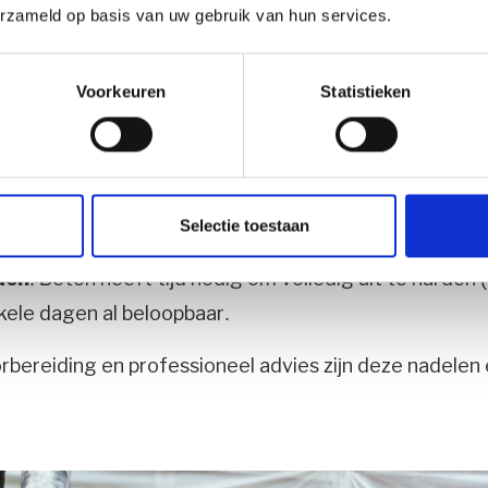
erzameld op basis van uw gebruik van hun services.
ren buiten veel voordelen hebben, zijn er ook enkele
:
Voorkeuren
Statistieken
vlak
: Beton kan in de winter koud aanvoelen. Dit is op
 een kleed of decoratieve elementen toe te voegen.
d van scheuren
: Zonder goede voorbereiding kan be
f temperatuurwisselingen scheuren. Een professionel
Selectie toestaan
grijk.
den
: Beton heeft tijd nodig om volledig uit te harden 
kele dagen al beloopbaar.
orbereiding en professioneel advies zijn deze nadelen