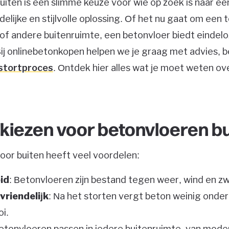
uiten is een slimme keuze voor wie op zoek is naar e
lijke en stijlvolle oplossing. Of het nu gaat om een te
 of andere buitenruimte, een betonvloer biedt eindel
ij onlinebetonkopen helpen we je graag met advies, 
stortproces
. Ontdek hier alles wat je moet weten o
iezen voor betonvloeren bu
oor buiten heeft veel voordelen:
id
: Betonvloeren zijn bestand tegen weer, wind en zw
riendelijk
: Na het storten vergt beton weinig onderh
i.
Betonvloeren passen in iedere buitenruimte, van mode