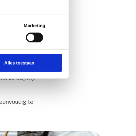
Marketing
 te lossen door
ton door
e aanpak is
Alles toestaan
(ca. 28 dagen),
 eenvoudig te