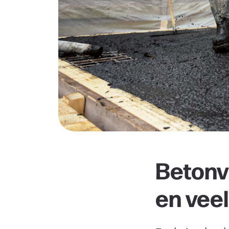
Betonv
en veel