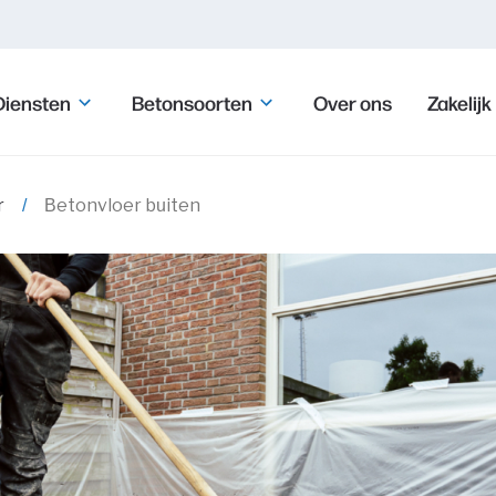
Diensten
Betonsoorten
Over ons
Zakelijk
r
Betonvloer buiten
n