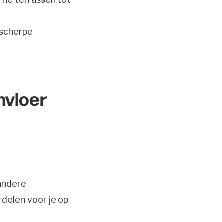
 scherpe
nvloer
 andere
rdelen voor je op