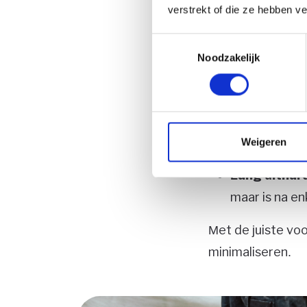
verstrekt of die ze hebben v
Hoewel betonvloe
aandachtspunten
Toestemmingsselectie
Noodzakelijk
Koud opper
bijvoorbeeld
Mogelijkhei
verzakking o
Weigeren
daarom belan
Lang uithar
maar is na en
Met de juiste vo
minimaliseren.