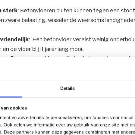
 sterk
: Betonvloeren buiten kunnen tegen een stootj
n zware belasting, wisselende weersomstandigheden
riendelijk
: Een betonvloer vereist weinig onderhou
n de vloer blijft jarenlang mooi.
straling
: Een strakke, gevlinderde betonvloer geeft 
derne en stijlvolle look.
dig
: Betonvloeren zijn goed bestand tegen regen, vo
toepasbaar
: Geschikt voor terrassen, opritten, schur
Details
n, dan kies je voor een investering die jarenlang mee
 van cookies
ent en advertenties te personaliseren, om functies voor social
en op een rijtje
. Ook delen we informatie over uw gebruik van onze site met on
e. Deze partners kunnen deze gegevens combineren met andere i