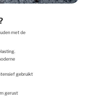
?
houden met de
lasting.
moderne
ntensief gebruikt
em gerust