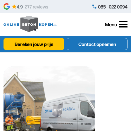
Skip to content
4.9
277 reviews
085 - 022 0094
Menu
Bereken jouw prijs
Contact opnemen