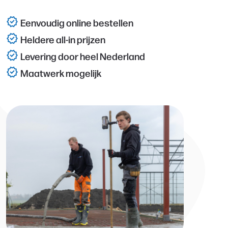
verified
Eenvoudig online bestellen
verified
Heldere all-in prijzen
verified
Levering door heel Nederland
verified
Maatwerk mogelijk