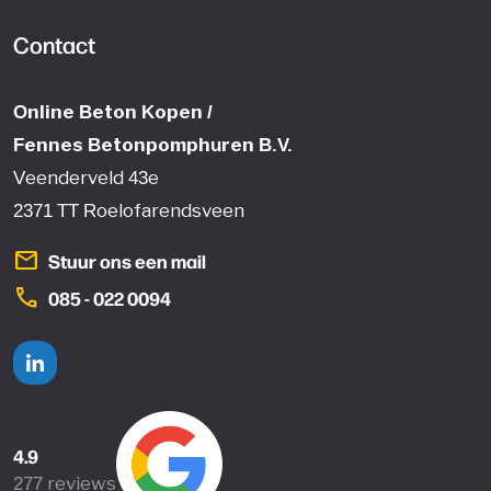
Contact
Online Beton Kopen /
Fennes Betonpomphuren B.V.
Veenderveld 43e
2371 TT Roelofarendsveen
mail
Stuur ons een mail
phone
085 - 022 0094
Linkedin
4.9
277 reviews