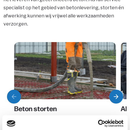
specialist op het gebied van betonlevering, storten én
afwerking kunnen wij vrijwel alle werkzaamheden
verzorgen.
arrow_back
arrow_forward
Vorige
Volge
Beton storten
All
Op zoek naar een betrouwbare specialist
Wij
voor een betonstort? Wij leveren het beton
hand