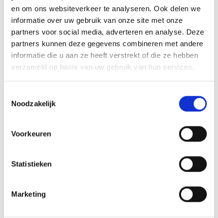
en om ons websiteverkeer te analyseren. Ook delen we
Schuimbeton
informatie over uw gebruik van onze site met onze
Anhydrietvloeren
partners voor social media, adverteren en analyse. Deze
Vloeistofdicht en zelfverdichtend beton
partners kunnen deze gegevens combineren met andere
informatie die u aan ze heeft verstrekt of die ze hebben
Zo kies je eenvoudig de betonsoort die past bij jouw
verzameld op basis van uw gebruik van hun services.
project, zonder dat deze pagina onnodig technisch
wordt.
Toestemmingsselectie
Noodzakelijk
Wat onze klanten zeggen
Voorkeuren
Dagelijks bestellen particulieren, zzp’ers en aannemers
beton via Onlinebetonkopen.nl. Op onze website delen
Statistieken
klanten hun ervaringen over de levering, planning en
het storten van beton.
Marketing