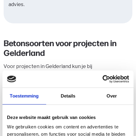
advies.
Betonsoorten voor projecten in
Gelderland
Voor projecten in Gelderland kun je bij
Onlinebetonkopen.nl kiezen uit verschillende
betonsoorten. Welke variant geschikt is, hangt af van
de toepassing en de omstandigheden op locatie. Per
Toestemming
Details
Over
betonsoort vind je op de site aanvullende informatie.
Mogelijkheden zijn onder andere:
Deze website maakt gebruik van cookies
Constructiebeton (standaard)
We gebruiken cookies om content en advertenties te
personaliseren, om functies voor social media te bieden
Kleurbeton