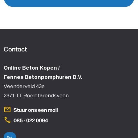
Contact
Online Beton Kopen /
Fennes Betonpomphuren B.V.
Veenderveld 43e
2371 TT Roelofarendsveen
mail
Stuur ons een mail
phone
085 - 022 0094
Linkedin