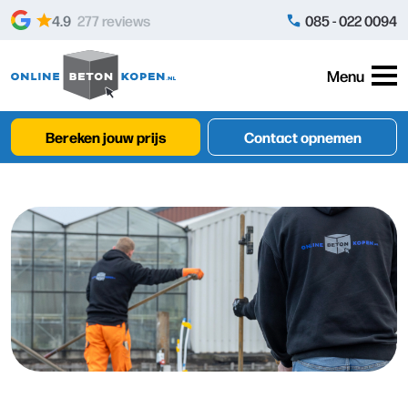
Skip to content
4.9
277 reviews
085 - 022 0094
Menu
Bereken jouw prijs
Contact opnemen