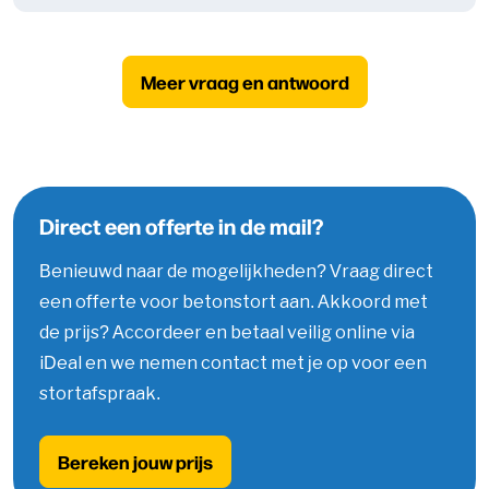
Meer vraag en antwoord
Direct een offerte in de mail?
Benieuwd naar de mogelijkheden? Vraag direct
een offerte voor betonstort aan. Akkoord met
de prijs? Accordeer en betaal veilig online via
iDeal en we nemen contact met je op voor een
stortafspraak.
Bereken jouw prijs