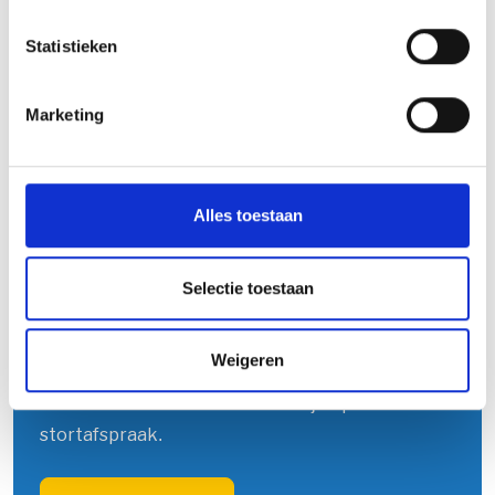
onze afwerkgereedschappen en een
betonvloer
impregneren
. De afwerking van een betonvloer is
Statistieken
echter niet standaard inbegrepen bij een all-in
betonstort. Neem contact op voor de mogelijkheden,
Marketing
wij adviseren u graag.
Alles toestaan
Direct een offerte in de mail?
Selectie toestaan
Benieuwd naar de mogelijkheden? Vraag direct
een offerte voor betonstort aan. Akkoord met
Weigeren
de prijs? Accordeer en betaal veilig online via
iDeal en we nemen contact met je op voor een
stortafspraak.