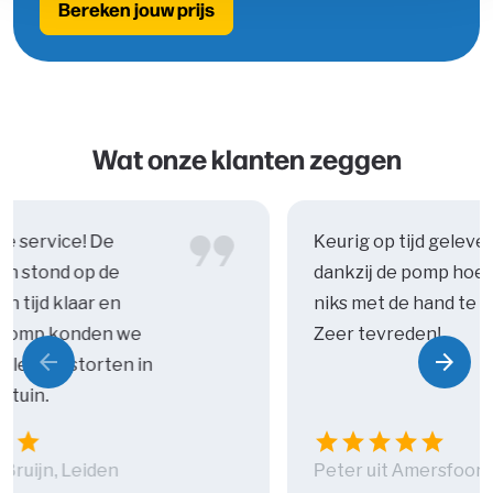
Bereken jouw prijs
Wat onze klanten zeggen
e service! De
Keurig op tijd geleve
n stond op de
dankzij de pomp hoe
n tijd klaar en
niks met de hand te k
e pomp konden we
Zeer tevreden!
arrow_back
arrow_forward
blemen storten in
Vorige
Volg
rtuin.
tar
star
star
star
star
star
star
 Bruijn, Leiden
Peter uit Amersfoort