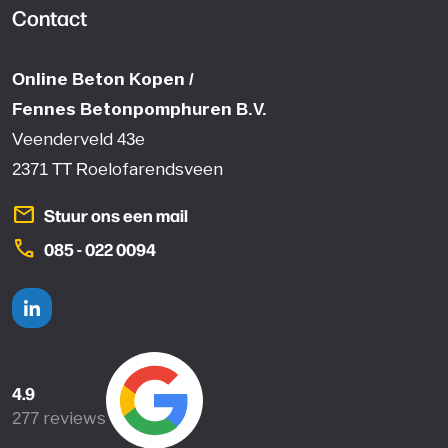
Contact
Online Beton Kopen /
Fennes Betonpomphuren B.V.
Veenderveld 43e
2371 TT Roelofarendsveen
mail
Stuur ons een mail
phone
085 - 022 0094
Linkedin
4.9
277 reviews