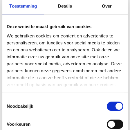
Toestemming
Details
Over
Deze website maakt gebruik van cookies
We gebruiken cookies om content en advertenties te
personaliseren, om functies voor social media te bieden
en om ons websiteverkeer te analyseren. Ook delen we
informatie over uw gebruik van onze site met onze
partners voor social media, adverteren en analyse. Deze
partners kunnen deze gegevens combineren met andere
informatie die u aan ze heeft verstrekt of die ze hebben
verzameld op basis van uw gebruik van hun services.
Ook voor de afwerking van beton
Toestemmingsselectie
Noodzakelijk
Naast het storten van beton kunnen wij als ervaren full-
service betonspecialist ook het afwerken uit handen
nemen. Zo kunnen wij een
betonvloer vlinderen
met
Voorkeuren