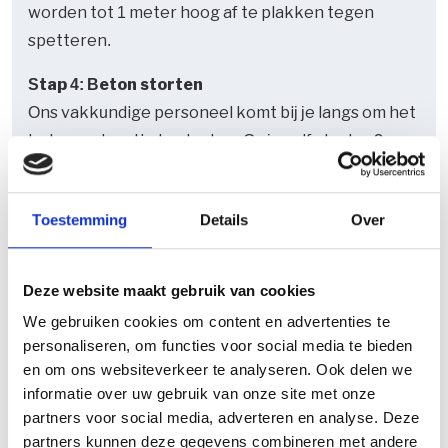
worden tot 1 meter hoog af te plakken tegen
spetteren.
Stap 4: Beton storten
Ons vakkundige personeel komt bij je langs om het
beton op locatie te storten. Ga je zelf storten?
Zorg dan dat je beschikt over het juiste materiaal.
Denk hierbij aan voldoende kruiwagens, een
Toestemming
Details
Over
trilnaald, betonhark, afwerkrei en
een afwerkspaan.
Deze website maakt gebruik van cookies
We gebruiken cookies om content en advertenties te
personaliseren, om functies voor social media te bieden
en om ons websiteverkeer te analyseren. Ook delen we
informatie over uw gebruik van onze site met onze
Direct een offerte in de mail?
partners voor social media, adverteren en analyse. Deze
partners kunnen deze gegevens combineren met andere