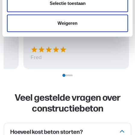
die een nette vloer (zonder
Selectie toestaan
spetteren) hebben neergelegd
en die superstrak is. Heel blij
arrow_back
arrow_forward
Weigeren
Vorige
Volg
mee.
star
star
star
star
star
Fred
Veel gestelde vragen over
constructiebeton
Hoeveel kost beton storten?