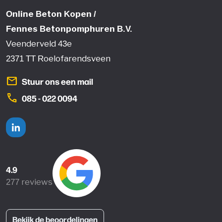
Online Beton Kopen /
Fennes Betonpomphuren B.V.
Veenderveld 43e
2371 TT Roelofarendsveen
mail
Stuur ons een mail
phone
085 - 022 0094
Linkedin
4.9
277 reviews
Bekijk de beoordelingen