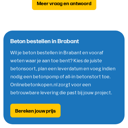
Meer vraag en antwoord
Beton bestellen in Brabant
Wil je beton bestellen in Brabant en vooraf
weten waar je aan toe bent? Kies de juiste
betonsoort, plan een leverdatum en voeg indien
nodig een betonpomp of all-in betonstort toe.
Onlinebetonkopen.nl zorgt voor een
betrouwbare levering die past bij jouw project.
Bereken jouw prijs