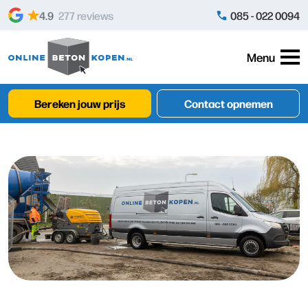
Skip to content
4.9
277 reviews
085 - 022 0094
Menu
Bereken jouw prijs
Contact opnemen