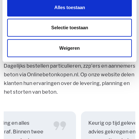
afgestemd, zodat het storten efficiënt verloopt en
Alles toestaan
je zonder vertraging kunt doorwerken.
Selectie toestaan
Weigeren
Wat onze klanten zeggen
Dagelijks bestellen particulieren, zzp’ers en aannemers
beton via Onlinebetonkopen.nl. Op onze website delen
klanten hun ervaringen over de levering, planning en
het storten van beton.
ring en alles
Keurig op tijd geleve
vooraf. Binnen twee
advies gekregen en 