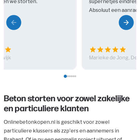
den we storten.
supernetjes eindresu
Absoluut een aanrad
arrow_back
arrow_forward
Vorige
Volg
tar
star
star
star
star
star
star
jswijk
Marieke de Jong, Del
Beton storten voor zowel zakelijke
en particuliere klanten
Onlinebetonkopen.nl is geschikt voor zowel
particuliere klussers als zzp’ers en aannemers in
Brabant. Of je nu een eenmalig project uitvoert of