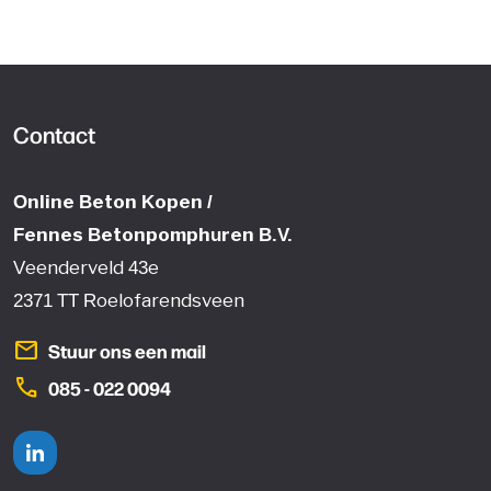
Contact
Online Beton Kopen /
Fennes Betonpomphuren B.V.
Veenderveld 43e
2371 TT Roelofarendsveen
mail
Stuur ons een mail
phone
085 - 022 0094
Linkedin