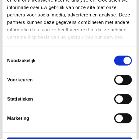
informatie over uw gebruik van onze site met onze
partners voor social media, adverteren en analyse. Deze
partners kunnen deze gegevens combineren met andere
informatie die u aan ze heeft verstrekt of die ze hebben
Beton storten met betonpomp in
verzameld op basis van uw gebruik van hun services.
Brabant
Toestemmingsselectie
In Brabant zijn veel locaties waar een betonmixer
Noodzakelijk
niet direct bij de stortplaats kan komen. Denk aan
woningen met een achterom, bedrijventerreinen
Voorkeuren
met beperkte toegang of projecten in oudere
woonwijken. In deze situaties is een betonpomp
Statistieken
vaak nodig om het beton op de juiste plek te
krijgen.
Marketing
Je kunt de
betonpomp
direct meenemen in je
bestelling. Levering en pomp worden op elkaar