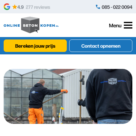
Skip to content
4.9
277 reviews
085 - 022 0094
Menu
Bereken jouw prijs
Contact opnemen