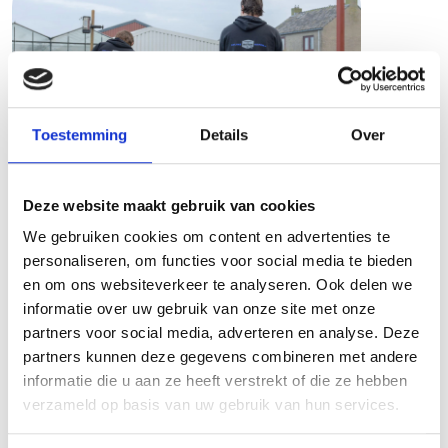
Toestemming
Details
Over
Deze website maakt gebruik van cookies
We gebruiken cookies om content en advertenties te
personaliseren, om functies voor social media te bieden
Waarom kiezen voor
en om ons websiteverkeer te analyseren. Ook delen we
Onlinebetonkopen.nl
informatie over uw gebruik van onze site met onze
partners voor social media, adverteren en analyse. Deze
partners kunnen deze gegevens combineren met andere
Meer dan 20 jaar ervaring met het storten van
informatie die u aan ze heeft verstrekt of die ze hebben
beton.
verzameld op basis van uw gebruik van hun services.
Beschikking over eigen vakkundig personeel.
Ruime keuze in betonsoorten en afwerking.