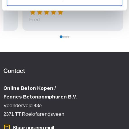
star
star
star
star
star
Fred
Contact
Online Beton Kopen /
Fennes Betonpomphuren B.V.
Veenderveld 43e
2371 TT Roelofarendsveen
mail
Stuur ons een mail