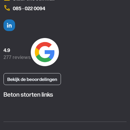
phone
085 - 022 0094
Linkedin
4.9
277 reviews
Bekijk de beoordelingen
Beton storten links