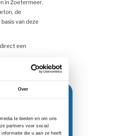
en in Zoetermeer.
beton, de
 basis van deze
direct een
Over
act op te nemen
 media te bieden en om ons
oor een snelle
ze partners voor social
nformatie die u aan ze heeft
t u op. Twijfelt