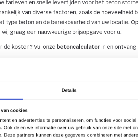
e tarieven en snelle levertijden voor het beton stort
hankelijk van diverse factoren, zoals de hoeveelheid 
t type beton en de bereikbaarheid van uw locatie. Op
ij graag een nauwkeurige prijsopgave voor u.
r de kosten? Vul onze
betoncalculator
in en ontvang 
Details
direct beton!
 van cookies
lt graag direct bestellen? Dit kunt u doen door cont
ent en advertenties te personaliseren, om functies voor social
f Whatsapp. Ook kunt u onze betoncalculator invullen v
. Ook delen we informatie over uw gebruik van onze site met on
e. Deze partners kunnen deze gegevens combineren met andere i
it heeft gedaan, nemen wij zo snel mogelijk contact me