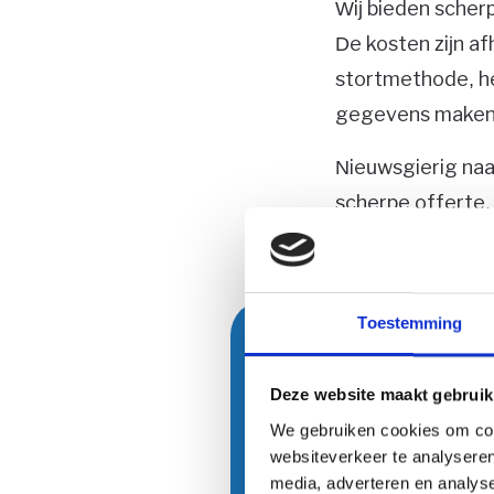
Wij bieden scherp
De kosten zijn af
stortmethode, he
gegevens maken w
Nieuwsgierig naa
scherpe offerte.
Toestemming
Overtuigd? Bestel nu 
Deze website maakt gebruik
U bent overtuigd en wi
We gebruiken cookies om cont
via e-mail, telefoon o
websiteverkeer te analyseren
media, adverteren en analys
prijsopgave. Zodra u d