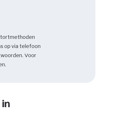
, stortmethoden
s op via telefoon
ntwoorden. Voor
en.
 in