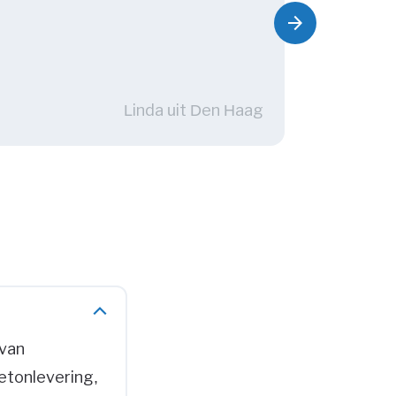
gaven 
arrow_forward
Volgende
ging p
achter
star
star
s
Linda uit Den Haag
 van
betonlevering,