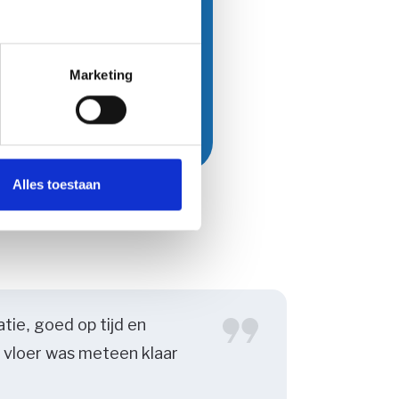
en u graag
Marketing
Alles toestaan
tie, goed op tijd en
Top er
e vloer was meteen klaar
doorg
waren 