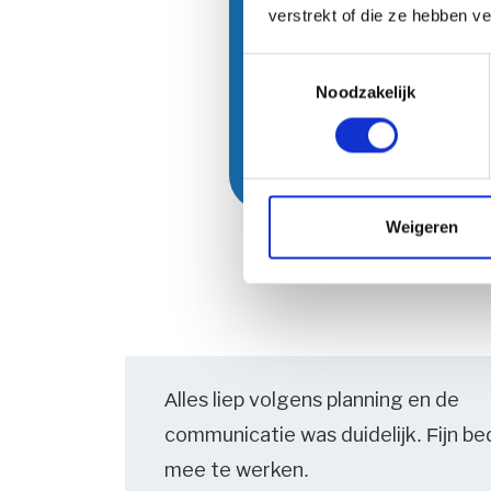
verstrekt of die ze hebben v
u nog? Neem dan gerus
verder.
Toestemmingsselectie
Noodzakelijk
Vraag een offerte
Weigeren
Alles liep volgens planning en de
communicatie was duidelijk. Fijn be
mee te werken.