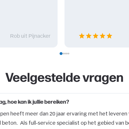
star
star
star
star
star
Rob uit Pijnacker
Veelgestelde vragen
g, hoe kan ik jullie bereiken?
pen heeft meer dan 20 jaar ervaring met het leveren
 beton. Als full-service specialist op het gebied van 