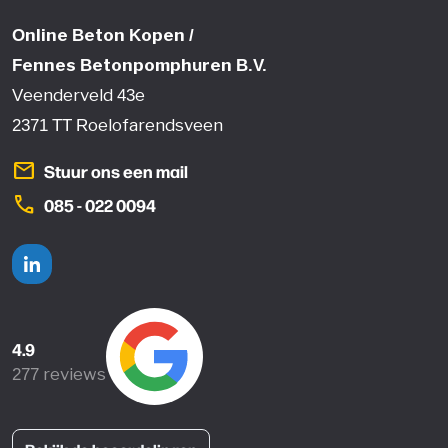
Online Beton Kopen /
Fennes Betonpomphuren B.V.
Veenderveld 43e
2371 TT Roelofarendsveen
mail
Stuur ons een mail
phone
085 - 022 0094
Linkedin
4.9
277 reviews