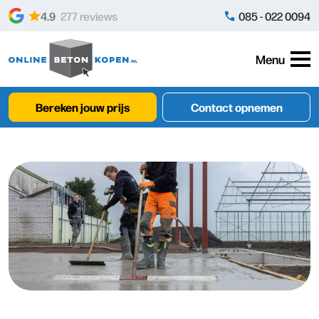
Skip to content
4.9
277 reviews
085 - 022 0094
Menu
Bereken jouw prijs
Contact opnemen