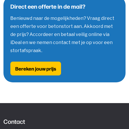
Direct een offerte in de mail?
Benieuwd naar de mogelijkheden? Vraag direct
een offerte voor betonstort aan. Akkoord met
de prijs? Accordeer en betaal veilig online via
iDeal en we nemen contact met je op voor een
stortafspraak.
Bereken jouw prijs
Contact