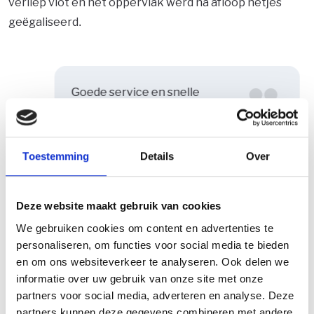
verliep vlot en het oppervlak werd na afloop netjes
geëgaliseerd.
Goede service en snelle
levering. Binnen twee dagen
lag de fundering erin!
Toestemming
Details
Over
star
star
star
star
star
Tim uit Katwijk
Deze website maakt gebruik van cookies
We gebruiken cookies om content en advertenties te
Veelgestelde vragen over
personaliseren, om functies voor social media te bieden
en om ons websiteverkeer te analyseren. Ook delen we
beton leveren in Katwijk
informatie over uw gebruik van onze site met onze
partners voor social media, adverteren en analyse. Deze
partners kunnen deze gegevens combineren met andere