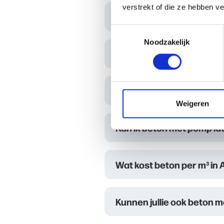
verstrekt of die ze hebben v
Kan ik beton met pomp la
Toestemmingsselectie
Noodzakelijk
Wat kost beton per m³ i
Hoe snel leveren jullie be
Weigeren
Kan ik beton met pomp la
Wat kost beton per m³ in 
Kunnen jullie ook beton 