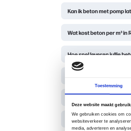
Kan ik beton met pomp la
Wat kost beton per m³ in
Hoe snel leveren jullie b
Kan ik beton met pomp la
Toestemming
Wat kost beton per m³ in
Deze website maakt gebruik
We gebruiken cookies om cont
Hoe snel leveren jullie b
websiteverkeer te analyseren
media, adverteren en analys