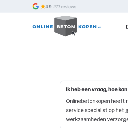
Skip to content
4.9
277 reviews
Ik heb een vraag, hoe kan 
Onlinebetonkopen heeft me
service specialist op het 
werkzaamheden verzorg