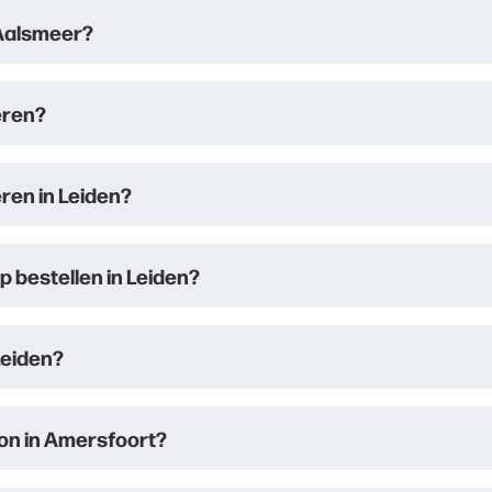
 Aalsmeer?
veren?
eren in Leiden?
 bestellen in Leiden?
Leiden?
eton in Amersfoort?