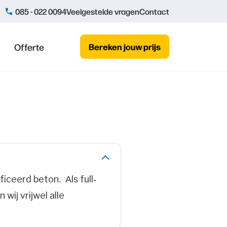
085 - 022 0094
Veelgestelde vragen
Contact
Offerte
Bereken jouw prijs
iceerd beton. Als full-
wij vrijwel alle